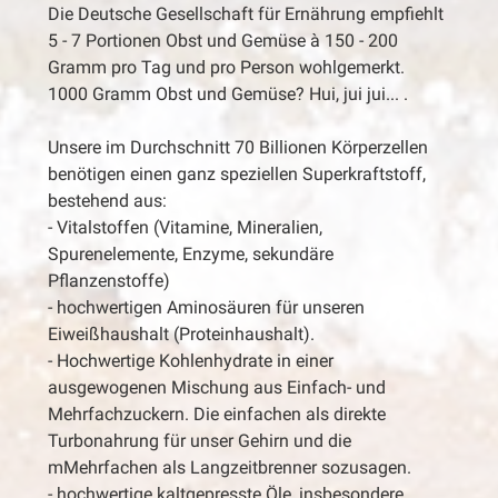
Die Deutsche Gesellschaft für Ernährung empfiehlt
5 - 7 Portionen Obst und Gemüse à 150 - 200
Gramm pro Tag und pro Person wohlgemerkt.
1000 Gramm Obst und Gemüse? Hui, jui jui... .
Unsere im Durchschnitt 70 Billionen Körperzellen
benötigen einen ganz speziellen Superkraftstoff,
bestehend aus:
- Vitalstoffen (Vitamine, Mineralien,
Spurenelemente, Enzyme, sekundäre
Pflanzenstoffe)
- hochwertigen Aminosäuren für unseren
Eiweißhaushalt (Proteinhaushalt).
- Hochwertige Kohlenhydrate in einer
ausgewogenen Mischung aus Einfach- und
Mehrfachzuckern. Die einfachen als direkte
Turbonahrung für unser Gehirn und die
mMehrfachen als Langzeitbrenner sozusagen.
- hochwertige kaltgepresste Öle, insbesondere