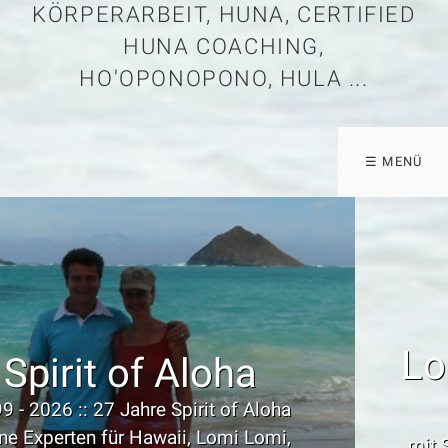
KÖRPERARBEIT, HUNA, CERTIFIED
HUNA COACHING,
HO'OPONOPONO, HULA ...
☰ MENÜ
Lomi Lomi - Kahuna
Bodywork
mit Spirit of Aloha life vor Ort in schönen